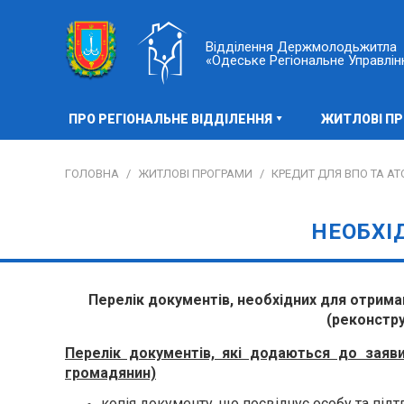
Відділення Держмолодьжитла
«Одеське Регіональне Управлін
ПРО РЕГІОНАЛЬНЕ ВІДДІЛЕННЯ
ЖИТЛОВІ П
ГОЛОВНА
/
ЖИТЛОВІ ПРОГРАМИ
/
КРЕДИТ ДЛЯ ВПО ТА АТ
НЕОБХІ
Перелік документів, необхідних для отрим
(реконстру
Перелік документів, які додаються до заяви
громадянин)
копія документу, що посвідчує особу та під