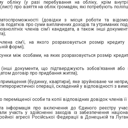
у обліку (у разі перебування на обліку, крім внутр
 (лист) про взяття на облік громадян, які потребують полі
латоспроможності (довідки з місця роботи та відомо
ів податків про суми виплачених доходів та утриманих под
овнолітніх членів сім’ї кандидата, а також інші документ
а);
члена сім’ї, на якого розраховується розмір кредиту
ній формі);
унки між особами, на яких розраховується розмір кредиту
 (інші документи, що підтверджують зобов’язання або 
атом договір про придбання житла);
 приміщення (будинку, квартири), яке зруйноване чи непри
итерористичної операції, складений у відповідності з вим
 переміщеної особи та копії відповідних довідок членів її с
 та інформація про включення до Єдиного реєстру учас
рали участь у здійсненні заходів із забезпечення націона
бройної агресії Російської Федерації в Донецькій та Луга