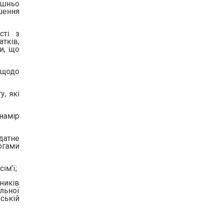
ішньо
пшення
сті з
атків,
и, що
 щодо
, які
намір
датне
огами
ім’ї;
ників
льної
нській