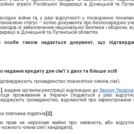
бройної агресії Російської Федерації в Донецькій та Луга
слідок війни та, у разі відсутності у посвідченні посила
становлено статус – копію документа про безпосередню уча
заходів із забезпечення національної безпеки і оборони, від
дерації в Донецькій та Луганській областях.
м особи також надається документ, що підтвердж
 надання кредиту для сім’ї з двох та більше осіб
підтверджують громадянство повнолітніх членів сім’ї;
1]
, видана органом реєстрації відповідно до
Закону України
сця проживання в Україні» (подається у разі відсутно
тверджують громадянство, відомостей про зареєстроване 
ки платника податків
[2]
;
х прав на нерухоме майно про наявність, або відсутні
 кожного члена сім’ї кандидата);