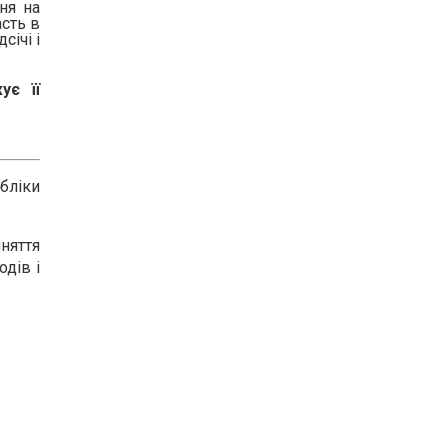
ння на
сть в
січі і
ує її
бліки
няття
дів і