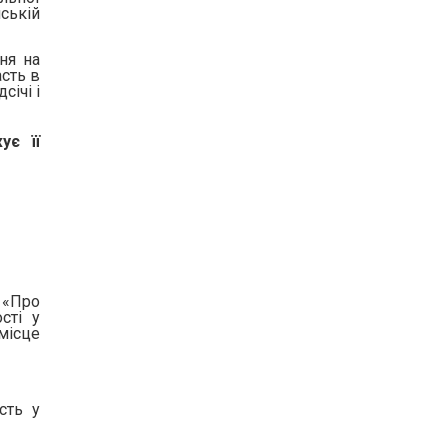
нській
ння на
сть в
січі і
ує її
«Про
сті у
місце
сть у