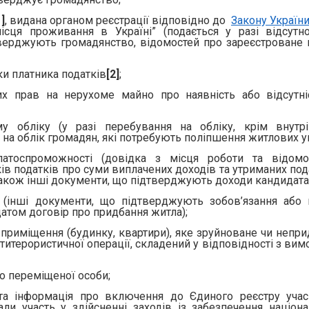
1]
, видана органом реєстрації відповідно до
Закону Україн
сця проживання в Україні” (подається у разі відсутно
тверджують громадянство, відомостей про зареєстроване 
ки платника податків
[2]
;
х прав на нерухоме майно про наявність або відсутні
у обліку (у разі перебування на обліку, крім внутр
я на облік громадян, які потребують поліпшення житлових у
латоспроможності (довідка з місця роботи та відомо
ів податків про суми виплачених доходів та утриманих под
також інші документи, що підтверджують доходи кандидата)
 (інші документи, що підтверджують зобов’язання або 
атом договір про придбання житла);
 приміщення (будинку, квартири), яке зруйноване чи непри
итерористичної операції, складений у відповідності з вим
ьо переміщеної особи;
 та інформація про включення до Єдиного реєстру учас
рали участь у здійсненні заходів із забезпечення націона