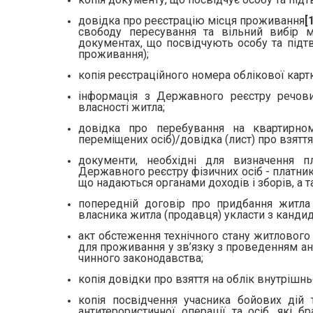
довідка про реєстрацію місця проживання
[
свободу пересування та вільний вибір мі
документах, що посвідчують особу та під
проживання);
копія реєстраційного номера облікової карт
інформація з Державного реєстру речови
власності житла;
довідка про перебування на квартирном
переміщених осіб)/довідка (лист) про взятт
документи, необхідні для визначення п
Державного реєстру фізичних осіб - платник
що надаються органами доходів і зборів, а 
попередній договір про придбання житла
власника житла (продавця) укласти з кандид
акт обстеження технічного стану житлового
для проживання у зв’язку з проведенням ант
чинного законодавства;
копія довідки про взяття на облік внутрішн
копія посвідчення учасника бойових дій
антитерористичної операції та осіб, які б