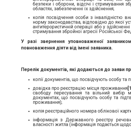
безпеки і оборони, відсічі і стримування з
областях, забезпеченні їх здійснення;
копія посвідчення особи з інвалідністю вна
норму законодавства, відповідно до якої у
антитерористичній операції або у здійсненні 
стримування збройної агресії Російської Фе
У разі звернення уповноваженої заявнико
повноваження діяти від імені заявника.
Перелік документів, які додаються до заяви про
копії документів, що посвідчують особу та 
довідка про реєстрацію місця проживання
[
свободу пересування та вільний вибір мі
документах, що посвідчують особу та під
проживання);
копія реєстраційного номера облікової карт
інформація з Державного реєстру речови
власності житла (інформація подається щодо