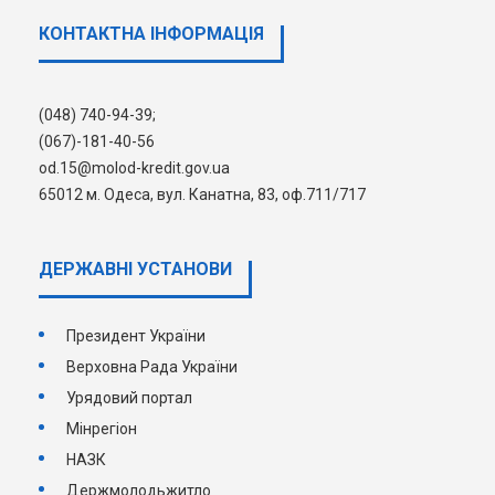
Подати заяву про надання кредиту та
КОНТАКТНА ІНФОРМАЦІЯ
документи.
(048) 740-94-39;
(067)-181-40-56
od.15@molod-kredit.gov.ua
65012 м. Одеса, вул. Канатна, 83, оф.711/717
ДЕРЖАВНI УСТАНОВИ
Президент України
Верховна Рада України
Урядовий портал
Мінрегіон
НАЗК
Держмолодьжитло