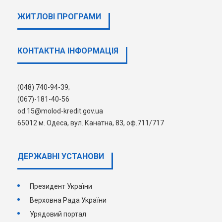
9 жовтня 2025 року на каналі
Держмолодьжитла у Zoom і YouTube
ЖИТЛОВІ ПРОГРАМИ
буде проведено консультації для
переможців відбору.
КОНТАКТНА ІНФОРМАЦІЯ
З умовами програми можна
ознайомитися
на сайті
Держмолодьжитла
.
(048) 740-94-39;
(067)-181-40-56
od.15@molod-kredit.gov.ua
65012 м. Одеса, вул. Канатна, 83, оф.711/717
ДЕРЖАВНI УСТАНОВИ
Президент України
Верховна Рада України
Урядовий портал