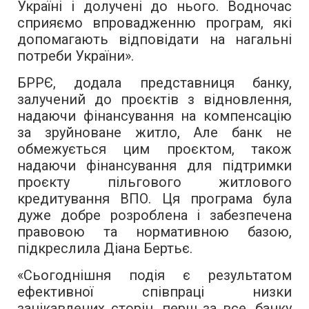
Україні і долучені до нього. Водночас
сприяємо впровадженню програм, які
допомагають відповідати на нагальні
потреби України».
БРРЄ, додала представниця банку,
залучений до проєктів з відновлення,
надаючи фінансування на компенсацію
за зруйноване житло, Але банк не
обмежується цим проєктом, також
надаючи фінансування для підтримки
проєкту пільгового житлового
кредитування ВПО. Ця програма була
дуже добре розроблена і забезпечена
правовою та нормативною базою,
підкреслила Діана Бертьє.
«Сьогоднішня подія є результатом
ефективної співпраці низки
зацікавлених сторін, перш за все, банку