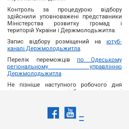
Контроль за процедурою відбору
здійснили уповноважені представники
Міністерства розвитку громад і
територій України і Держмолодьжитла.
Запис відбору розміщений на
ютуб-
каналі Держмолодьжитла
.
Перелік переможців
по Одеському
регіональному управлінню
Держмолодьжитла
Не пізніше наступного робочого дня
після проведення відбору регіональні
управління Держмолодьжитла
повідомлять переможців про
необхідність подання документів,
визначених згаданим Порядком.