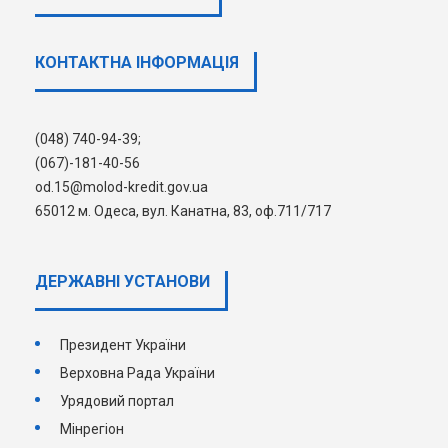
Спосіб відправлення відповіді на звернення
*
КОНТАКТНА ІНФОРМАЦІЯ
Поштою
E-mail
(048) 740-94-39;
Наступна
(067)-181-40-56
od.15@molod-kredit.gov.ua
65012 м. Одеса, вул. Канатна, 83, оф.711/717
ДЕРЖАВНI УСТАНОВИ
Президент України
Верховна Рада України
Урядовий портал
Мінрегіон